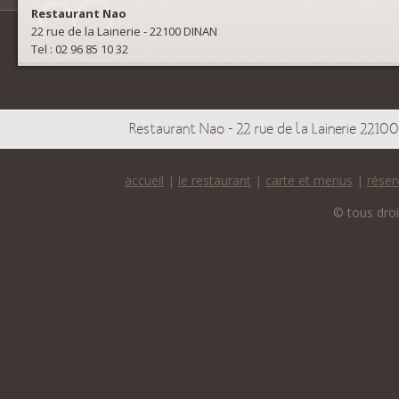
Restaurant Nao
22 rue de la Lainerie - 22100 DINAN
Tel : 02 96 85 10 32
Restaurant Nao
-
22 rue de la Lainerie
2210
accueil
|
le restaurant
|
carte et menus
|
réser
© tous droi